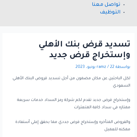
تواصل معنا
التوظيف
ﺗﺴﺪﻳﺪ ﻗﺮض ﺑﻨﻚ اﻷﻫﻠﻲ
وإﺳﺘﺨﺮاج ﻗﺮض ﺟﺪﻳﺪ
بواسطة
22 يونيو، 2023
/
ramz
ﻟﻜﻞ اﻟﺒﺎﺣﺜﻴﻦ ﻋﻦ ﻣﻜﺎن ﻣﻀﻤﻮن ﻣﻦ أﺟﻞ ﺗﺴﺪﻳﺪ ﻗﺮوض اﻟﺒﻨﻚ اﻷﻫﻠﻲ
اﻟﺴﻌﻮدي
وإﺳﺘﺨﺮاج ﻗﺮض ﺟﺪﻳﺪ ﺗﻘﺪم ﻟﻜﻢ ﺷﺮﻛﺔ رﻣﺰ اﻟﺴﺪاد ﺧﺪﻣﺎت ﺳﺮﻳﻌﺔ
ﻣﻤﺘﺎزه ﻓﻲ ﺳﺪاد ﻛﺎﻓﺔ اﻟﻤﺘﻌﺜﺮات
واﻟﻘﺮوض اﻟﻤﺘﺄﺧﺮه وإﺳﺘﺨﺮاج ﻗﺮض ﺟﺪدي ﻣﻤﺎ ﻳﺤﻘﻖ إﻋﻠﻲ أﺳﺘﻔﺎدة
ﻣﻤﻜﻨﻪ ﻟﻠﻌﻤﻴﻞ